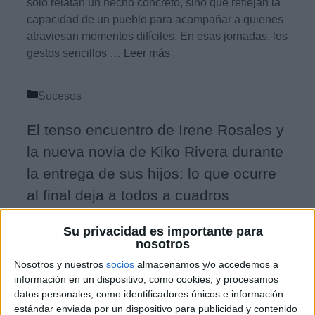
solo relatan un hecho concreto, sino que reflejan la
capacidad de un pueblo para acompañar a quienes
atraviesan momentos difíciles. En esas jornadas, los
gestos sencillos …
Leer más
Categorías
Sucesos
El tenso encuentro de Irene Rosales y
la nueva novia de Kiko Rivera durante
la entrega de sus hijos: lo que ocurre
al final deja a todos a cuadros
6 de agosto de 2026
por
Redacción
Su privacidad es importante para
nosotros
Nosotros y nuestros
socios
almacenamos y/o accedemos a
La tensión que marcó un inesperado encuentro
información en un dispositivo, como cookies, y procesamos
familiar. En el mundo del entretenimiento, las
datos personales, como identificadores únicos e información
historias personales de figuras conocidas generan
estándar enviada por un dispositivo para publicidad y contenido