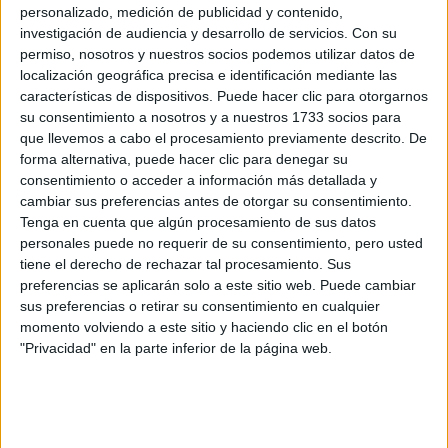
gran expectación entre el público. Las relaciones
personalizado, medición de publicidad y contenido,
sentimentales y sus cambios despiertan un interés
investigación de audiencia y desarrollo de servicios.
Con su
constante, especialmente cuando se trata de
permiso, nosotros y nuestros socios podemos utilizar datos de
localización geográfica precisa e identificación mediante las
personas que han compartido tanto tiempo juntas y
características de dispositivos. Puede hacer clic para otorgarnos
cuya vida ha sido observada por millones. …
Leer
su consentimiento a nosotros y a nuestros 1733 socios para
más
que llevemos a cabo el procesamiento previamente descrito. De
forma alternativa, puede hacer clic para denegar su
consentimiento o acceder a información más detallada y
Categorías
Famosos
cambiar sus preferencias antes de otorgar su consentimiento.
Tenga en cuenta que algún procesamiento de sus datos
El sobrecogedor último mensaje del
personales puede no requerir de su consentimiento, pero usted
adolescente de 15 años fallecido tras
tiene el derecho de rechazar tal procesamiento. Sus
preferencias se aplicarán solo a este sitio web. Puede cambiar
perderse en una excursión familiar:
sus preferencias o retirar su consentimiento en cualquier
«Mamá…»
momento volviendo a este sitio y haciendo clic en el botón
"Privacidad" en la parte inferior de la página web.
6 de agosto de 2026
por
Redacción
Trágico suceso. Hay noticias que detienen el ritmo