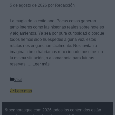
5 de agosto de 2026
por
Redacción
La magia de lo cotidiano. Pocas cosas generan
tanto interés como las historias reales sobre hoteles
y alojamientos. Ya sea por pura curiosidad o porque
todos hemos sido huéspedes alguna vez, estos
relatos nos enganchan fácilmente. Nos invitan a
imaginar cómo habríamos reaccionado nosotros en
la misma situación, o a tomar nota para futuras
reservas. …
Leer más
Categorías
Viral
Leer mas
© segnorasque.com 2026 todos los contenidos están