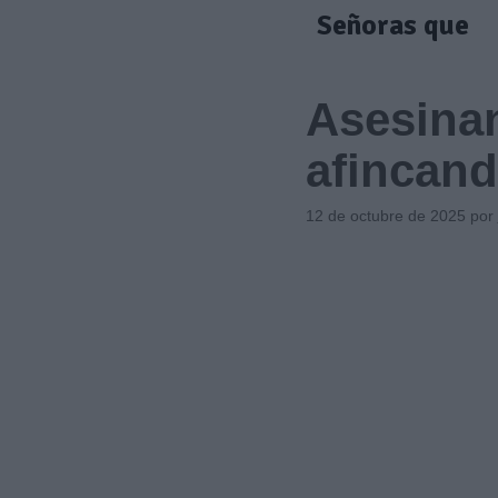
Saltar
Señoras que
al
contenido
Asesinan
afincand
12 de octubre de 2025
por