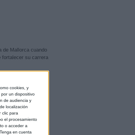
a de Mallorca cuando
 fortalecer su carrera
omo cookies, y
por un dispositivo
ón de audiencia y
de localización
 clic para
bo el procesamiento
to o acceder a
Tenga en cuenta