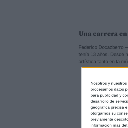
Una carrera en
Federico Docazberro —
tenía 13 años. Desde h
artística tanto en la m
Nosotros y nuestros
procesamos datos per
para publicidad y co
desarrollo de servici
geográfica precisa e 
otorgarnos su conse
previamente descrito
información más deta