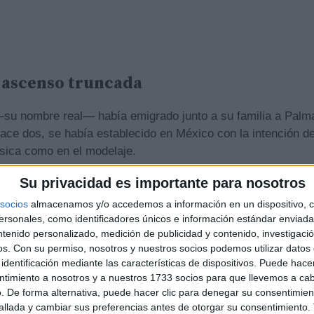
 ascenso truncada
su nombre real— había emigrado junto a su familia a Palm
ace dos, se había establecido en México con la intención de
úsica como en el modelaje.
Su privacidad es importante para nosotros
socios
almacenamos y/o accedemos a información en un dispositivo, c
sonales, como identificadores únicos e información estándar enviada 
ntenido personalizado, medición de publicidad y contenido, investigaci
os.
Con su permiso, nosotros y nuestros socios podemos utilizar datos 
identificación mediante las características de dispositivos. Puede hacer
ntimiento a nosotros y a nuestros 1733 socios para que llevemos a ca
. De forma alternativa, puede hacer clic para denegar su consentimien
llada y cambiar sus preferencias antes de otorgar su consentimiento.