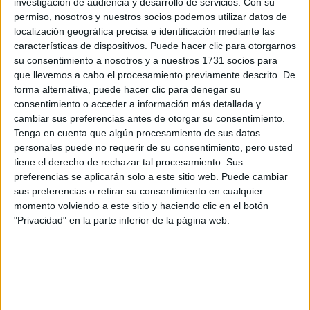
investigación de audiencia y desarrollo de servicios.
Con su
permiso, nosotros y nuestros socios podemos utilizar datos de
Categorías
Viral
localización geográfica precisa e identificación mediante las
características de dispositivos. Puede hacer clic para otorgarnos
su consentimiento a nosotros y a nuestros 1731 socios para
Fallece trágicamente ‘Soy Héctor’,
que llevemos a cabo el procesamiento previamente descrito. De
estrella de la televisión de los 90’s
forma alternativa, puede hacer clic para denegar su
consentimiento o acceder a información más detallada y
27 de septiembre de 2023
por
Redacción
cambiar sus preferencias antes de otorgar su consentimiento.
Tenga en cuenta que algún procesamiento de sus datos
personales puede no requerir de su consentimiento, pero usted
El culturismo llora la muerte de Miguel Ángel
tiene el derecho de rechazar tal procesamiento. Sus
preferencias se aplicarán solo a este sitio web. Puede cambiar
Masch, el mítico Héctor de Uno para todas Miguel
sus preferencias o retirar su consentimiento en cualquier
Ángel Masch, más conocido como Héctor, ha
momento volviendo a este sitio y haciendo clic en el botón
fallecido este lunes, según han informado algunos
"Privacidad" en la parte inferior de la página web.
de sus amigos y compañeros del mundo del
culturismo en las redes sociales. El modelo y
deportista se hizo famoso en los años 90 …
Leer
más