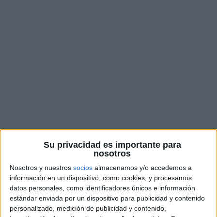
Categorías
Viral
Sale a la luz la pelea de Juan del Val
con Pablo Motos que casi les cuesta su
amistad
27 de septiembre de 2023
por
Redacción
La oferta que casi rompe la amistad entre Juan del
Val y Pablo Motos Juan del Val, escritor y
Su privacidad es importante para
colaborador de El Hormiguero, ha visitado el
nosotros
programa como invitado para presentar su nuevo
Nosotros y nuestros
socios
almacenamos y/o accedemos a
libro, Bocabesada. Sin embargo, no solo ha hablado
información en un dispositivo, como cookies, y procesamos
de su obra, sino también de su relación con el
datos personales, como identificadores únicos e información
estándar enviada por un dispositivo para publicidad y contenido
presentador Pablo Motos, con …
Leer más
personalizado, medición de publicidad y contenido,