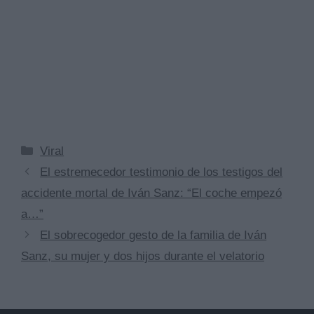
Categorías
Viral
El estremecedor testimonio de los testigos del
accidente mortal de Iván Sanz: “El coche empezó
a…”
El sobrecogedor gesto de la familia de Iván
Sanz, su mujer y dos hijos durante el velatorio