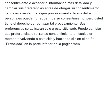
antes de dormir, son ampliamente conocidas. Sin
consentimiento o acceder a información más detallada y
embargo, muchas veces no son prácticas para
cambiar sus preferencias antes de otorgar su consentimiento.
Tenga en cuenta que algún procesamiento de sus datos
todos: suponen un gasto energético, generan
personales puede no requerir de su consentimiento, pero usted
molestias por ruido o incluso pueden causar
tiene el derecho de rechazar tal procesamiento. Sus
resfriados por la exposición continuada al aire frío.
preferencias se aplicarán solo a este sitio web. Puede cambiar
En ese escenario, la búsqueda de alternativas más
sus preferencias o retirar su consentimiento en cualquier
sencillas y accesibles se pone en primer plano.
momento volviendo a este sitio y haciendo clic en el botón
"Privacidad" en la parte inferior de la página web.
Anuncios