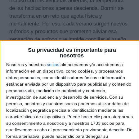
incluso con las ventanas abiertas, la temperatura
de las habitaciones apenas descienda. Dormir se
transforma en un reto que agota física y
mentalmente. Por eso, cada verano surgen nuevos
métodos y productos que prometen aliviar esa
sensación de sofoco que impide conciliar el sueño.
Su privacidad es importante para
nosotros
Nosotros y nuestros
socios
almacenamos y/o accedemos a
información en un dispositivo, como cookies, y procesamos
datos personales, como identificadores únicos e información
estándar enviada por un dispositivo para publicidad y contenido
personalizado, medición de publicidad y contenido,
investigación de audiencia y desarrollo de servicios.
Con su
permiso, nosotros y nuestros socios podemos utilizar datos de
localización geográfica precisa e identificación mediante las
características de dispositivos. Puede hacer clic para otorgarnos
su consentimiento a nosotros y a nuestros 1733 socios para
Las soluciones tradicionales, como ventiladores,
que llevemos a cabo el procesamiento previamente descrito. De
aparatos de aire acondicionado o duchas frías
forma alternativa, puede hacer clic para denegar su