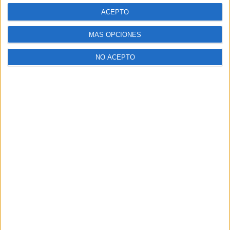
ACEPTO
MÁS OPCIONES
NO ACEPTO
Sobre las 2:30 de la madrugada, Patryk y su novia