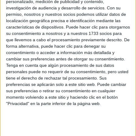
personalizado, medición de publicidad y contenido,
con todo su ser que el final de la historia sea
investigación de audiencia y desarrollo de servicios.
Con su
distinto. Sin embargo, a veces, la respuesta no
permiso, nosotros y nuestros socios podemos utilizar datos de
localización geográfica precisa e identificación mediante las
llega en el tiempo esperado, y lo que podría haber
características de dispositivos. Puede hacer clic para otorgarnos
sido una angustiosa espera se convierte en un
su consentimiento a nosotros y a nuestros 1733 socios para
golpe definitivo para quienes aún se aferraban a la
que llevemos a cabo el procesamiento previamente descrito. De
esperanza.
forma alternativa, puede hacer clic para denegar su
consentimiento o acceder a información más detallada y
cambiar sus preferencias antes de otorgar su consentimiento.
Recientemente, la noticia de la desaparición de
Tenga en cuenta que algún procesamiento de sus datos
Patryk, un polaco que se encontraba de vacaciones
personales puede no requerir de su consentimiento, pero usted
en la provincia de Málaga, ha conmocionado a su
tiene el derecho de rechazar tal procesamiento. Sus
preferencias se aplicarán solo a este sitio web. Puede cambiar
familia y a la comunidad. El hombre, que había sido
sus preferencias o retirar su consentimiento en cualquier
visto por última vez en Mijas tras una discusión
momento volviendo a este sitio y haciendo clic en el botón
con su novia, fue encontrado sin vida en una zona
"Privacidad" en la parte inferior de la página web.
difícil de acceso en Elviria, Marbella. La familia
ahora enfrenta la tragedia de perder a un ser
querido, mientras las autoridades intentan
esclarecer las circunstancias de su muerte.