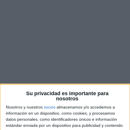
Impactante suceso.
Su privacidad es importante para
nosotros
Las desapariciones de personas son tragedias que
no solo afectan a quien se pierde, sino también a
Nosotros y nuestros
socios
almacenamos y/o accedemos a
información en un dispositivo, como cookies, y procesamos
aquellos que lo rodean. La incertidumbre, el miedo
datos personales, como identificadores únicos e información
y la angustia se apoderan de los familiares y
estándar enviada por un dispositivo para publicidad y contenido
amigos mientras esperan respuestas, deseando