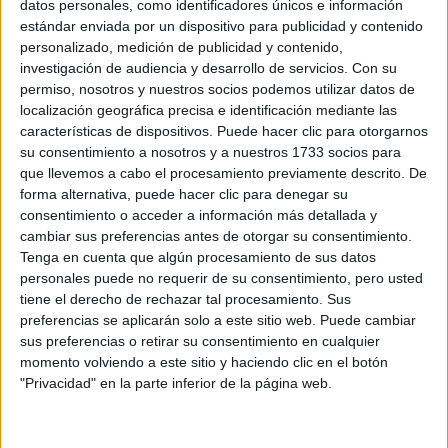
datos personales, como identificadores únicos e información
estándar enviada por un dispositivo para publicidad y contenido
personalizado, medición de publicidad y contenido,
investigación de audiencia y desarrollo de servicios.
Con su
Las comparaciones rara vez resultan agradables,
permiso, nosotros y nuestros socios podemos utilizar datos de
tal y como señala el dicho popular. Aun así, hay
localización geográfica precisa e identificación mediante las
situaciones en las que terminan siendo casi
características de dispositivos. Puede hacer clic para otorgarnos
inevitables. Esto ocurre con frecuencia al hablar de
su consentimiento a nosotros y a nuestros 1733 socios para
España y Portugal, dos países vecinos que
que llevemos a cabo el procesamiento previamente descrito. De
forma alternativa, puede hacer clic para denegar su
comparten la península ibérica y mantienen
consentimiento o acceder a información más detallada y
numerosas similitudes culturales y sociales.
cambiar sus preferencias antes de otorgar su consentimiento.
Tenga en cuenta que algún procesamiento de sus datos
La proximidad geográfica entre ambos territorios
personales puede no requerir de su consentimiento, pero usted
provoca que muchos ciudadanos se detengan a
tiene el derecho de rechazar tal procesamiento. Sus
analizar qué ventajas y desventajas presenta cada
preferencias se aplicarán solo a este sitio web. Puede cambiar
uno. Estas comparaciones abarcan diferentes
sus preferencias o retirar su consentimiento en cualquier
momento volviendo a este sitio y haciendo clic en el botón
ámbitos, aunque uno de los más habituales es el
"Privacidad" en la parte inferior de la página web.
económico y social, donde entran en juego
cuestiones como los salarios, el precio de la
vivienda o el coste de productos básicos.