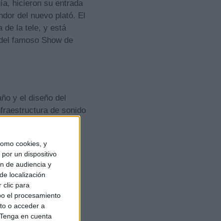
ía, hicieron su entrada
ndor del nuevo plató. El
de la tele, y está
o del famoso Show de
ño y el diseño del
fraestructura de sonido
.
omo cookies, y
por un dispositivo
ón de audiencia y
de localización
 clic para
bo el procesamiento
to o acceder a
Tenga en cuenta