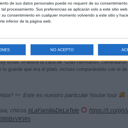
ento de sus datos personales puede no requerir de su consentimiento, 
tal procesamiento. Sus preferencias se aplicarán solo a este sitio we
ar su consentimiento en cualquier momento volviendo a este sitio y haci
rte inferior de la página web.
ulto de 40 metros hasta un diseño completamente inmersivo
rmiten que los espectadores se sientan como si estuvieran
ONES
NO ACEPTO
AC
a más comentada en las redes sociales ha sido la comparaci
ality show. »Parece la casa de ‘Gran Hermano», comentaron
 lo grande que era el plató, incluso comparándolo con el de l
vista?
Este es nuestro particular house tour
sa, chicos.
#LaFamiliaDeLaTele
https://t.co/pjV
/v286BsVKWs