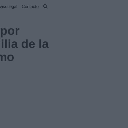
viso legal
Contacto
 por
lia de la
smo