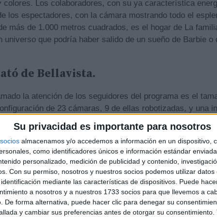
 colores. Los colaboradores, con su ya característica energ
 de los espectadores, con la cámara mostrando todo el esple
de más de 1.000 metros cuadrados, es el hogar de La familia 
un universo que podría haber salido de un sueño de Barbie 
ató de Bellavista.
amado la atención de los seguidores del programa es el tama
onfiguración de 23 cámaras, 9 de ellas robotizadas, y una in
se asemeja más a una gran casa que a un estudio tradicional
Su privacidad es importante para nosotros
Anuncios
socios
almacenamos y/o accedemos a información en un dispositivo, c
sonales, como identificadores únicos e información estándar enviada 
ntenido personalizado, medición de publicidad y contenido, investigaci
os.
Con su permiso, nosotros y nuestros socios podemos utilizar datos 
identificación mediante las características de dispositivos. Puede hacer
ntimiento a nosotros y a nuestros 1733 socios para que llevemos a ca
. De forma alternativa, puede hacer clic para denegar su consentimien
llada y cambiar sus preferencias antes de otorgar su consentimiento.