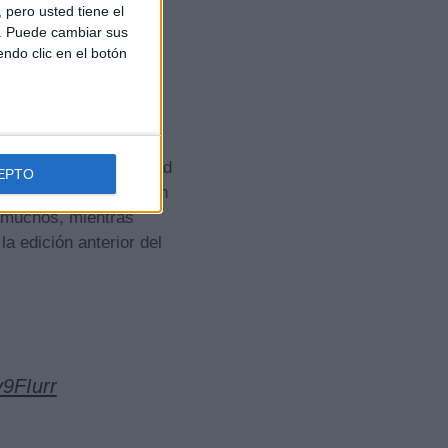
pero usted tiene el
b. Puede cambiar sus
endo clic en el botón
, los elementos que
 dentro de una realidad
EPTO
ón con la casa de Gran
 muchos, mientras
a edición anterior del
v9FIurr