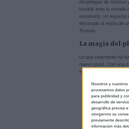
despliegue de música y
triunfal ante la mirada
escenario, un espacio 
decorado al estilo de 
Truman.
La magia del pl
Lo que realmente ha ll
nuevo plató. Con una c
impresionante, el set 
Nosotros y nuestros
procesamos datos per
para publicidad y co
desarrollo de servici
geográfica precisa e 
otorgarnos su conse
previamente descrito
información más deta