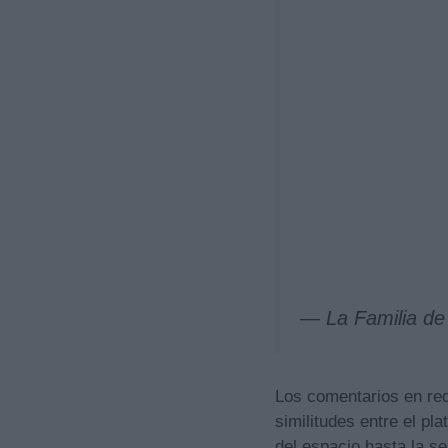
— La Familia de 
Los comentarios en red
similitudes entre el pl
del espacio hasta la s