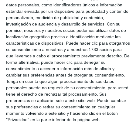
datos personales, como identificadores únicos e información
estándar enviada por un dispositivo para publicidad y contenido
personalizado, medición de publicidad y contenido,
investigación de audiencia y desarrollo de servicios.
Con su
Denuncia por Homofobia en
permiso, nosotros y nuestros socios podemos utilizar datos de
Panadería de Málaga
localización geográfica precisa e identificación mediante las
características de dispositivos. Puede hacer clic para otorgarnos
La panadería ‘La Semilla de Oro’, ubicada en Coín,
su consentimiento a nosotros y a nuestros 1733 socios para
que llevemos a cabo el procesamiento previamente descrito. De
Málaga, se enfrenta a una denuncia tras un
forma alternativa, puede hacer clic para denegar su
incidente de homofobia. Un empleado recibió su
consentimiento o acceder a información más detallada y
salario con una descripción ofensiva en el recibo de
cambiar sus preferencias antes de otorgar su consentimiento.
pago, que decía: “nómina mes de abril maricón”. El
Tenga en cuenta que algún procesamiento de sus datos
suceso tuvo lugar el miércoles 22 de mayo y ha
personales puede no requerir de su consentimiento, pero usted
tiene el derecho de rechazar tal procesamiento. Sus
provocado una reacción inmediata del sindicato
preferencias se aplicarán solo a este sitio web. Puede cambiar
CGT.
sus preferencias o retirar su consentimiento en cualquier
momento volviendo a este sitio y haciendo clic en el botón
Reacción del Sindicato ante el
"Privacidad" en la parte inferior de la página web.
Prejuicio