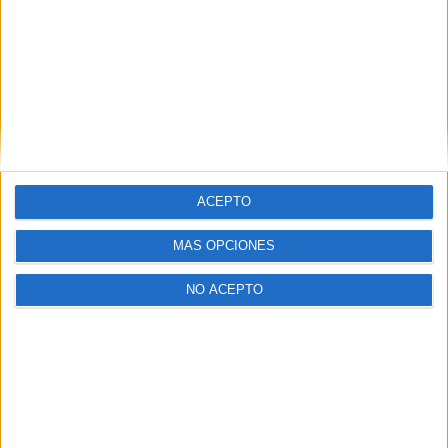
de horas en la empresa. No obstante, Yolanda
Díaz, ministra de Trabajo, ha expresado su
consternación por el caso en las redes sociales,
asegurando que la Inspección de Trabajo está
tomando cartas en el asunto.
Anuncios
ACEPTO
MÁS OPCIONES
NO ACEPTO