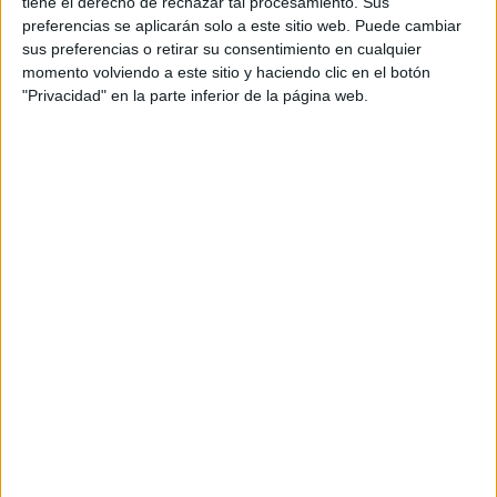
tiene el derecho de rechazar tal procesamiento. Sus
marcando el comienzo de un tour fascinante. “Es
preferencias se aplicarán solo a este sitio web. Puede cambiar
impresionante, muy cinematográfico”, expresó
sus preferencias o retirar su consentimiento en cualquier
Ambrossi al contemplar la vasta obra del arquitecto
momento volviendo a este sitio y haciendo clic en el botón
Justo Gallego, una hazaña que tomó seis décadas
"Privacidad" en la parte inferior de la página web.
en completarse. Calvo, reflexionando sobre la
paciencia necesaria en la creación artística,
añadió: “Necesitamos compartir con el público y
recibir feedback para saber dónde mejorar”.
Anuncios