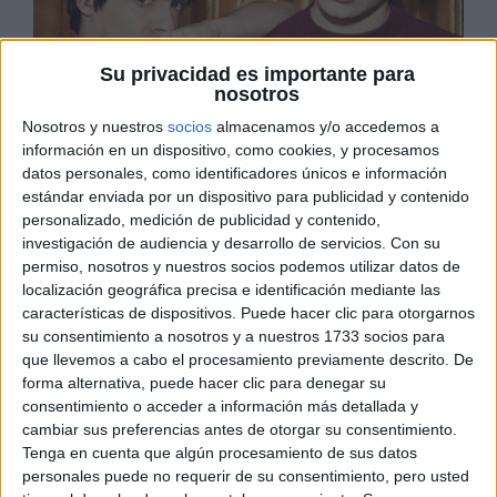
Su privacidad es importante para
nosotros
Nosotros y nuestros
socios
almacenamos y/o accedemos a
Anoche, ‘La matemática del espejo’ brindó una
información en un dispositivo, como cookies, y procesamos
datos personales, como identificadores únicos e información
oportunidad única de conocer más a fondo a dos de
estándar enviada por un dispositivo para publicidad y contenido
las figuras más influyentes del audiovisual español:
personalizado, medición de publicidad y contenido,
Javier Calvo y Javier Ambrossi, conocidos
investigación de audiencia y desarrollo de servicios.
Con su
cariñosamente como ‘Los Javis’. En una
permiso, nosotros y nuestros socios podemos utilizar datos de
experiencia excepcional, los creadores visitaron la
localización geográfica precisa e identificación mediante las
características de dispositivos. Puede hacer clic para otorgarnos
monumental Catedral de Justo Gallego en Mejorada
su consentimiento a nosotros y a nuestros 1733 socios para
del Campo, guiados por el presentador Carlos del
que llevemos a cabo el procesamiento previamente descrito. De
Amor.
forma alternativa, puede hacer clic para denegar su
consentimiento o acceder a información más detallada y
En cuanto llegaron, fueron recibidos con
cambiar sus preferencias antes de otorgar su consentimiento.
entusiasmo. “¡Bienvenidos y bienvenidas a la
Tenga en cuenta que algún procesamiento de sus datos
Catedral de Justo!”, exclamó la guía turística,
personales puede no requerir de su consentimiento, pero usted