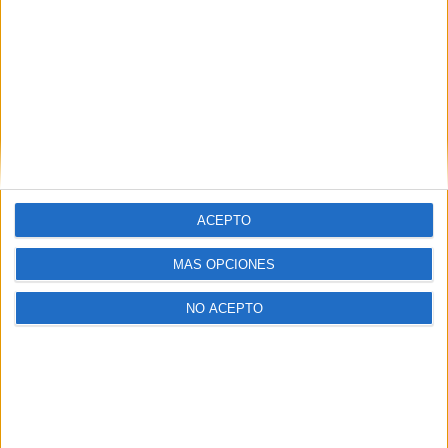
ACEPTO
MÁS OPCIONES
NO ACEPTO
Los Javis también discutieron la fama y sus retos.
Calvo confesó: “Las cabecitas sufren. Es difícil de
gestionar”. Ambrossi añadió: “La exposición
constante es complicada. La fama hay que