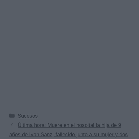
Categorías
Sucesos
Última hora: Muere en el hospital la hija de 9
años de Ivan Sanz, fallecido junto a su mujer y dos