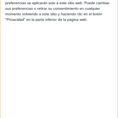
preferencias se aplicarán solo a este sitio web. Puede cambiar
acumulado en los viajes largos. Además, este tipo
sus preferencias o retirar su consentimiento en cualquier
de noticias genera debates sobre cómo mejorar las
momento volviendo a este sitio y haciendo clic en el botón
medidas preventivas y reforzar la conciencia al
"Privacidad" en la parte inferior de la página web.
volante.
Anuncios