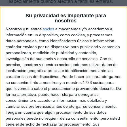
especialmente cuando afectan a familias enteras.
Los accidentes de tráfico son una de las grandes
preocupaciones de la sociedad, ya que reflejan la
Su privacidad es importante para
nosotros
vulnerabilidad de todos los conductores y
Nosotros y nuestros
socios
almacenamos y/o accedemos a
pasajeros. Cada verano, las cifras de siniestros
información en un dispositivo, como cookies, y procesamos
hacen reflexionar sobre la importancia de la
datos personales, como identificadores únicos e información
seguridad vial y la prevención. La población sigue
estándar enviada por un dispositivo para publicidad y contenido
con interés cualquier información relacionada con
personalizado, medición de publicidad y contenido,
estos sucesos, buscando comprender sus causas
investigación de audiencia y desarrollo de servicios.
Con su
y consecuencias.
permiso, nosotros y nuestros socios podemos utilizar datos de
localización geográfica precisa e identificación mediante las
características de dispositivos. Puede hacer clic para otorgarnos
Las noticias sobre percances en carretera
su consentimiento a nosotros y a nuestros 1733 socios para
que llevemos a cabo el procesamiento previamente descrito. De
encuentran siempre eco en medios y plataformas
forma alternativa, puede hacer clic para denegar su
digitales. No se trata solo de cifras, sino de
consentimiento o acceder a información más detallada y
historias humanas que conmueven y sensibilizan.
cambiar sus preferencias antes de otorgar su consentimiento.
La audiencia muestra un interés constante por
Tenga en cuenta que algún procesamiento de sus datos
conocer los factores detrás de cada accidente,
personales puede no requerir de su consentimiento, pero usted
tiene el derecho de rechazar tal procesamiento. Sus
desde posibles distracciones hasta el cansancio