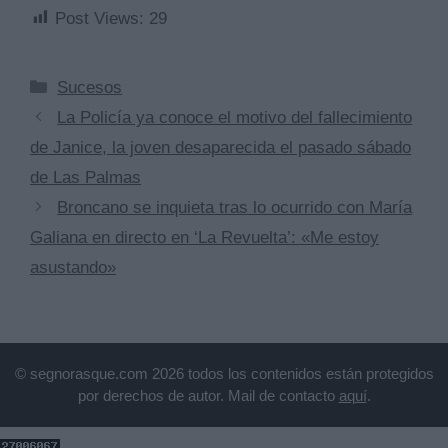
Post Views:
29
Categorías
Sucesos
La Policía ya conoce el motivo del fallecimiento
de Janice, la joven desaparecida el pasado sábado
de Las Palmas
Broncano se inquieta tras lo ocurrido con María
Galiana en directo en ‘La Revuelta’: «Me estoy
asustando»
© segnorasque.com 2026 todos los contenidos están protegidos
por derechos de autor. Mail de contacto
aquí
.