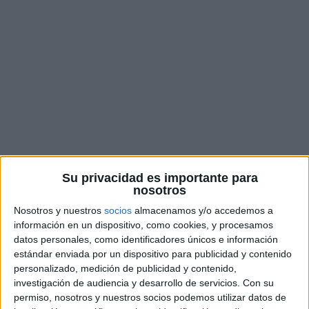
Su privacidad es importante para
nosotros
Un inicio trágico en
Nosotros y nuestros
socios
almacenamos y/o accedemos a
Torremolinos.
información en un dispositivo, como cookies, y procesamos
datos personales, como identificadores únicos e información
estándar enviada por un dispositivo para publicidad y contenido
Los triatlones son pruebas que exigen al máximo a
personalizado, medición de publicidad y contenido,
quienes deciden enfrentarse a ellas. Nadar,
investigación de audiencia y desarrollo de servicios.
Con su
pedalear y correr en una sola competición pone a
permiso, nosotros y nuestros socios podemos utilizar datos de