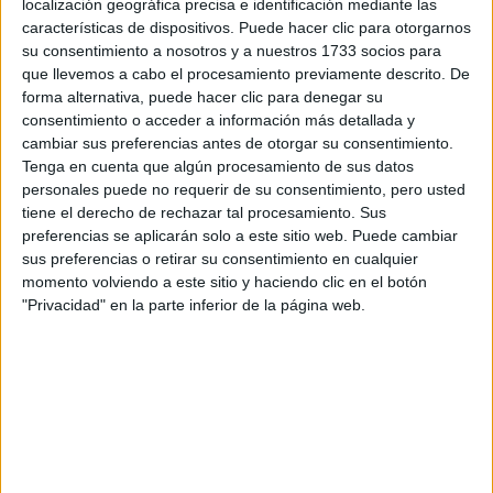
prueba la resistencia física y mental de los
localización geográfica precisa e identificación mediante las
participantes, quienes a menudo se ven desafiados
características de dispositivos. Puede hacer clic para otorgarnos
su consentimiento a nosotros y a nuestros 1733 socios para
por las condiciones extremas de las pruebas. Sin
que llevemos a cabo el procesamiento previamente descrito. De
embargo, a pesar de la preparación, hay momentos
forma alternativa, puede hacer clic para denegar su
en los que la tragedia golpea de forma inesperada.
consentimiento o acceder a información más detallada y
cambiar sus preferencias antes de otorgar su consentimiento.
Tenga en cuenta que algún procesamiento de sus datos
Durante la primera jornada del Campeonato Mundial
personales puede no requerir de su consentimiento, pero usted
de Triatlón Torremolinos-Andalucía, dos personas,
tiene el derecho de rechazar tal procesamiento. Sus
un hombre del Reino Unido y otro de México,
preferencias se aplicarán solo a este sitio web. Puede cambiar
sus preferencias o retirar su consentimiento en cualquier
perdieron la vida. Ambos competían en la categoría
momento volviendo a este sitio y haciendo clic en el botón
de Grupos de Edad Sprint, una modalidad que
"Privacidad" en la parte inferior de la página web.
arrancó a las 14:30 horas, pero que terminó en
tragedia. Estos lamentables sucesos han dejado
consternada a la comunidad deportiva.
Anuncios