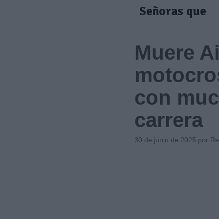
Saltar
Señoras que
al
contenido
Muere Ai
motocros
con much
carrera
30 de junio de 2025
por
Re