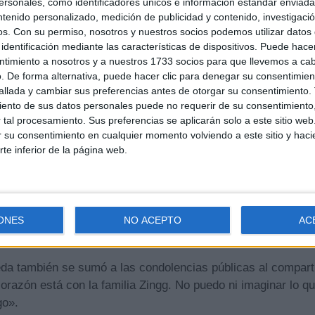
sonales, como identificadores únicos e información estándar enviada 
ntenido personalizado, medición de publicidad y contenido, investigaci
os.
Con su permiso, nosotros y nuestros socios podemos utilizar datos 
identificación mediante las características de dispositivos. Puede hacer
ntimiento a nosotros y a nuestros 1733 socios para que llevemos a ca
. De forma alternativa, puede hacer clic para denegar su consentimien
llada y cambiar sus preferencias antes de otorgar su consentimiento.
ento de sus datos personales puede no requerir de su consentimiento, 
tal procesamiento. Sus preferencias se aplicarán solo a este sitio we
ar su consentimiento en cualquier momento volviendo a este sitio y haci
rte inferior de la página web.
ndo del motociclismo
trated’ confirmó la trágica pérdida a través de sus redes so
miento de la joven promesa de Kawasaki, Aidan Zingg. Por fa
ONES
NO ACEPTO
AC
ensamientos y oraciones. ¡Que Dios los bendiga, Aidan Zing
da también se sumó a las condolencias públicas al comparti
orazón está con la familia Zingg. No puedo ni imaginar lo qu
go».