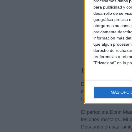
procesamos datos per
para publicidad y co
desarrollo de servici
geográfica precisa e 
otorgarnos su conse
previamente descrito
información más deta
que algún procesami
derecho de rechazar 
preferencias o retir
"Privacidad" en la pa
Dolor en el mu
El medio ‘Racer X Illus
informamos del falleci
MÁS OPCI
familia Zingg en sus p
El periodista Donn Mae
lesiones mortales. Mi c
Descansa en paz, ami