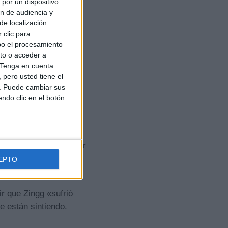
por un dispositivo
ón de audiencia y
de localización
 clic para
bo el procesamiento
to o acceder a
Tenga en cuenta
pero usted tiene el
b. Puede cambiar sus
endo clic en el botón
ciales: «Con gran pesar
vor, tengan a toda la
EPTO
g 2009-2025».
r que Zingg «sufrió
e están sintiendo.