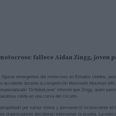
 motocross: fallece Aidan Zingg, joven 
s figuras emergentes del motocross en Estados Unidos, perdi
co accidente durante la competición Mammoth Mountain MX,
 especializado ‘DirtbikeLover’ informó que Zingg, quien parti
aparatosa caída en una curva del circuito.
 atropellado por varias motos y permaneció inconsciente en l
os organizadores decidieran interrumpir la prueba. La notic