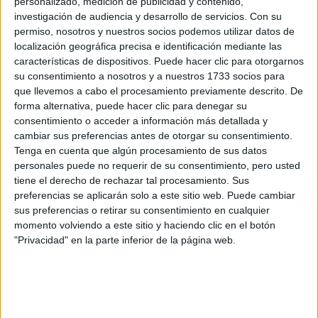
personalizado, medición de publicidad y contenido,
investigación de audiencia y desarrollo de servicios.
Con su
Categorías
Viral
permiso, nosotros y nuestros socios podemos utilizar datos de
localización geográfica precisa e identificación mediante las
características de dispositivos. Puede hacer clic para otorgarnos
Fallece un conocido influencer con 23
su consentimiento a nosotros y a nuestros 1733 socios para
que llevemos a cabo el procesamiento previamente descrito. De
años durante su visita a un pueblo
forma alternativa, puede hacer clic para denegar su
fantasma
consentimiento o acceder a información más detallada y
cambiar sus preferencias antes de otorgar su consentimiento.
14 de mayo de 2024
por
Redacción
Tenga en cuenta que algún procesamiento de sus datos
personales puede no requerir de su consentimiento, pero usted
tiene el derecho de rechazar tal procesamiento. Sus
Un pueblo fantasma se cobra la vida de un
preferencias se aplicarán solo a este sitio web. Puede cambiar
influencer Tzane, un joven griego de 23 años que
sus preferencias o retirar su consentimiento en cualquier
triunfaba en las redes sociales con sus vídeos de
momento volviendo a este sitio y haciendo clic en el botón
fitness, falleció el pasado 13 de marzo al caer
"Privacidad" en la parte inferior de la página web.
desde un balcón en un pueblo abandonado de Italia.
El influencer, cuyo nombre real era Giorgi
Janelidze, se encontraba …
Leer más