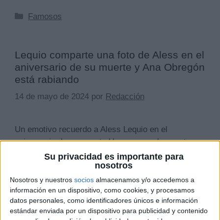
Categorías
Famosos
Lequio comparte una foto de Aless en el
aniversario de su muerte y Ana Obregón
está rabiando
14 de mayo de 2024
por
Redacción
Un emotivo recuerdo a Aless Lequio en el
aniversario de su muerte Hoy se cumplen cuatro
años desde que Aless Lequio, el hijo de Alessandro
Su privacidad es importante para
nosotros
Lequio y Ana Obregón, falleció a los 27 años tras
una larga lucha contra el cáncer. Sus padres no
Nosotros y nuestros
socios
almacenamos y/o accedemos a
información en un dispositivo, como cookies, y procesamos
han querido dejar pasar este día sin dedicarle unas
datos personales, como identificadores únicos e información
palabras de …
Leer más
estándar enviada por un dispositivo para publicidad y contenido