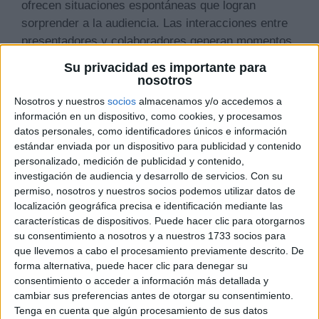
ofrecen situaciones espontáneas que logran
sorprender a la audiencia. Las interacciones entre
presentadores y colaboradores generan momentos
que, en ocasiones, trascienden la pantalla y se
Su privacidad es importante para
convierten en tema de conversación general. Este
nosotros
tipo de situaciones se convierten rápidamente en
Nosotros y nuestros
socios
almacenamos y/o accedemos a
noticias, generando gran interés social. La
información en un dispositivo, como cookies, y procesamos
inmediatez de la televisión hace que cualquier
datos personales, como identificadores únicos e información
estándar enviada por un dispositivo para publicidad y contenido
detalle pueda tener un impacto mediático notable.
personalizado, medición de publicidad y contenido,
investigación de audiencia y desarrollo de servicios.
Con su
permiso, nosotros y nuestros socios podemos utilizar datos de
Dentro del panorama audiovisual, determinados
localización geográfica precisa e identificación mediante las
programas cuentan con presentadores que forman
características de dispositivos. Puede hacer clic para otorgarnos
ya parte de la rutina de los espectadores. Sus
su consentimiento a nosotros y a nuestros 1733 socios para
reacciones, comentarios y gestos son observados
que llevemos a cabo el procesamiento previamente descrito. De
con atención, y cualquier desliz o situación
forma alternativa, puede hacer clic para denegar su
inesperada se vuelve material noticioso. La
consentimiento o acceder a información más detallada y
cambiar sus preferencias antes de otorgar su consentimiento.
cercanía que transmiten hace que los seguidores
Tenga en cuenta que algún procesamiento de sus datos
sientan curiosidad por sus vidas personales. Esto