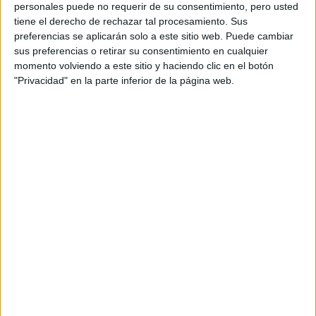
personales puede no requerir de su consentimiento, pero usted
contribuye a que cada novedad relacionada con
tiene el derecho de rechazar tal procesamiento. Sus
ellos se multiplique en redes y medios.
preferencias se aplicarán solo a este sitio web. Puede cambiar
sus preferencias o retirar su consentimiento en cualquier
Anuncios
momento volviendo a este sitio y haciendo clic en el botón
"Privacidad" en la parte inferior de la página web.