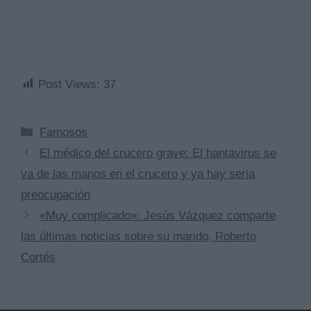
Post Views:
37
Categorías
Famosos
El médico del crucero grave: El hantavirus se
va de las manos en el crucero y ya hay seria
preocupación
«Muy complicado»: Jesús Vázquez comparte
las últimas noticias sobre su marido, Roberto
Cortés