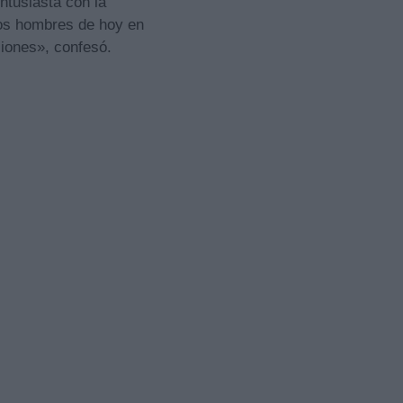
ntusiasta con la
los hombres de hoy en
ciones», confesó.