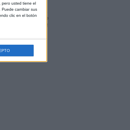
pero usted tiene el
b. Puede cambiar sus
le habían servido para
endo clic en el botón
 cambiando mi forma de
sorprendido: «¡Hostias!
ral».
EPTO