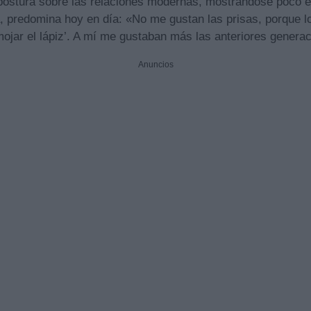
 postura sobre las relaciones modernas, mostrándose poco e
a, predomina hoy en día: «No me gustan las prisas, porque 
mojar el lápiz’. A mí me gustaban más las anteriores genera
Anuncios