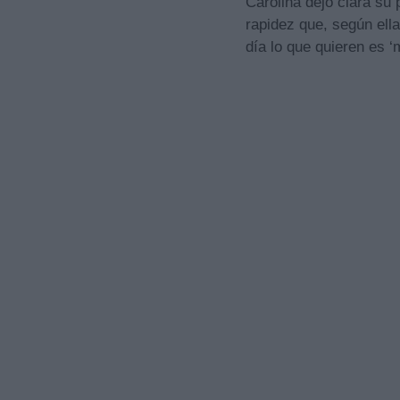
Carolina dejó clara su
rapidez que, según ell
día lo que quieren es ‘