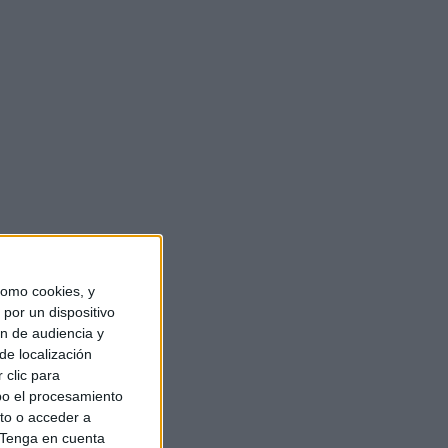
smo actual: «A mí lo
omo cookies, y
dad salarial y laboral,
por un dispositivo
ón de audiencia y
de localización
 clic para
bo el procesamiento
 en un hombre,
to o acceder a
Tenga en cuenta
eos.