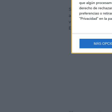
que algún procesami
derecho de rechazar 
Su cita, Antonio, llegó
preferencias o retir
ampliar su visión del 
"Privacidad" en la pa
ver las cosas», comentó
Está bien, tengo cierta
MÁS OPCI