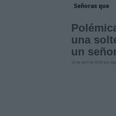
Saltar
Señoras que
al
contenido
Polémica
una solt
un señor
10 de abril de 2025
por
Re