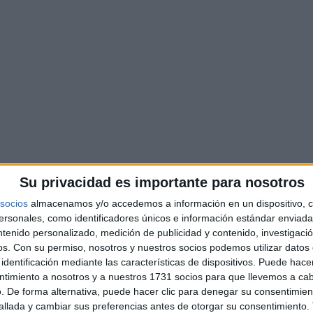
Su privacidad es importante para nosotros
opinión que sorprendió a Sobera, sobre su visión del femini
socios
almacenamos y/o accedemos a información en un dispositivo, c
librio, no me gusta el feminismo de ahora, solo para la igual
sonales, como identificadores únicos e información estándar enviada 
que el hombre y la mujer son iguales porque no lo somos».
ntenido personalizado, medición de publicidad y contenido, investigaci
os.
Con su permiso, nosotros y nuestros socios podemos utilizar datos 
 y sin rodeos
identificación mediante las características de dispositivos. Puede hacer
ntimiento a nosotros y a nuestros 1731 socios para que llevemos a ca
to de escribir en un posavasos las cualidades que buscaba
. De forma alternativa, puede hacer clic para denegar su consentimien
llada y cambiar sus preferencias antes de otorgar su consentimiento.
Caballeroso, con iniciativa y de derechas», escribió sin titub