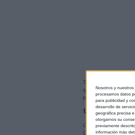
También compartió una 
Nosotros y nuestros
que me gusta es el equi
procesamos datos per
pero no vamos a decir 
para publicidad y co
desarrollo de servici
Un perfil claro
geográfica precisa e 
otorgarnos su conse
Cuando llegó el momen
previamente descrito
información más deta
Carolina fue directa: «