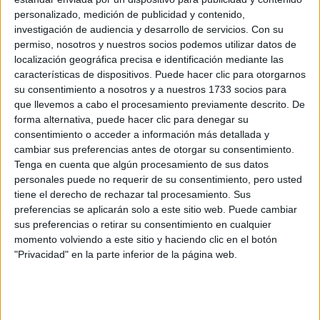
personalizado, medición de publicidad y contenido,
investigación de audiencia y desarrollo de servicios.
Con su
permiso, nosotros y nuestros socios podemos utilizar datos de
localización geográfica precisa e identificación mediante las
características de dispositivos. Puede hacer clic para otorgarnos
su consentimiento a nosotros y a nuestros 1733 socios para
que llevemos a cabo el procesamiento previamente descrito. De
forma alternativa, puede hacer clic para denegar su
consentimiento o acceder a información más detallada y
cambiar sus preferencias antes de otorgar su consentimiento.
Tenga en cuenta que algún procesamiento de sus datos
personales puede no requerir de su consentimiento, pero usted
tiene el derecho de rechazar tal procesamiento. Sus
preferencias se aplicarán solo a este sitio web. Puede cambiar
Albert Rivera y Malú fueron una de las parejas más
sus preferencias o retirar su consentimiento en cualquier
mediáticas de los últimos años, pero su relación no
momento volviendo a este sitio y haciendo clic en el botón
ha podido resistir el paso del tiempo. El expolítico y
"Privacidad" en la parte inferior de la página web.
la cantante se conocieron en 2019, cuando él era el
líder de Ciudadanos y ella una de las coaches de
La Voz. Su romance se mantuvo en secreto hasta