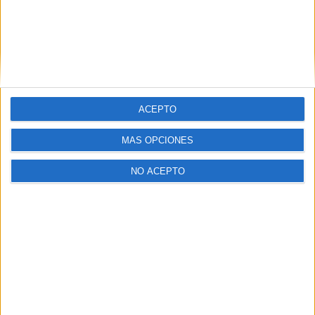
Isabel Casado, supervisora de guardia de SAMUR-
Protección Civil, dio detalles de la intervención.
Afirmó que el incidente afectó a varios vehículos y
ACEPTO
dos autobuses, lo que complicó aún más las
maniobras de asistencia y evacuación. A pesar de la
MÁS OPCIONES
magnitud del choque, la respuesta fue eficiente y
coordinada.
NO ACEPTO
Heridos estables, pero con
distintas afecciones.
De los cinco trasladados a centros hospitalarios,
uno presentaba una fractura de cadera, una lesión
que requerirá seguimiento médico especializado.