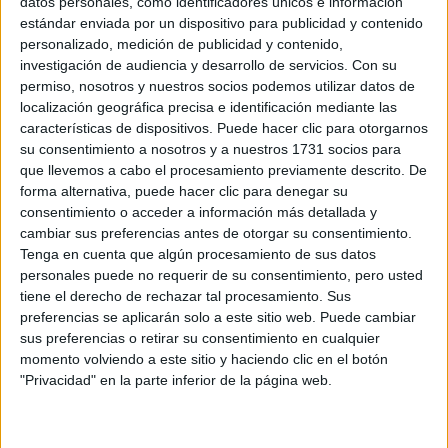
datos personales, como identificadores únicos e información
estándar enviada por un dispositivo para publicidad y contenido
Una tarde que prometía normalidad en el corazón
personalizado, medición de publicidad y contenido,
de Madrid se vio alterada por un aparatoso
investigación de audiencia y desarrollo de servicios.
Con su
accidente. El SAMUR tuvo que intervenir de
permiso, nosotros y nuestros socios podemos utilizar datos de
urgencia tras una colisión que involucró a dos
localización geográfica precisa e identificación mediante las
autobuses urbanos y cinco vehículos particulares. El
características de dispositivos. Puede hacer clic para otorgarnos
su consentimiento a nosotros y a nuestros 1731 socios para
incidente, ocurrido en la Glorieta de Atocha, dejó un
que llevemos a cabo el procesamiento previamente descrito. De
total de 17 personas heridas.
forma alternativa, puede hacer clic para denegar su
consentimiento o acceder a información más detallada y
cambiar sus preferencias antes de otorgar su consentimiento.
Tenga en cuenta que algún procesamiento de sus datos
Aunque el susto fue considerable, las
personales puede no requerir de su consentimiento, pero usted
consecuencias no fueron graves. Cinco de los
tiene el derecho de rechazar tal procesamiento. Sus
afectados fueron trasladados a hospitales para
preferencias se aplicarán solo a este sitio web. Puede cambiar
recibir atención médica, mientras que otros 12
sus preferencias o retirar su consentimiento en cualquier
pudieron ser dados de alta en el mismo lugar del
momento volviendo a este sitio y haciendo clic en el botón
suceso. Según Emergencias Madrid, la mayoría
"Privacidad" en la parte inferior de la página web.
presentaba «contusiones menores y contracturas».
Anuncios