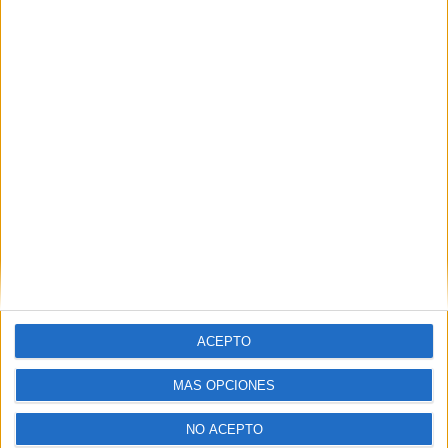
ACEPTO
MÁS OPCIONES
@miaparziale
3 other things I noticed
NO ACEPTO
in Barcelona as an american. You can