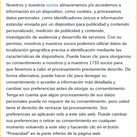
y la percepción corporal de las personas. Este
Nosotros y nuestros
socios
almacenamos y/o accedemos a
fenómeno ha sido recientemente ilustrado por la
información en un dispositivo, como cookies, y procesamos
usuaria de TikTok @miaparziale, una joven
datos personales, como identificadores únicos e información
estadounidense cuyo sorprendente encuentro con
estándar enviada por un dispositivo para publicidad y contenido
los estándares de belleza de Barcelona reveló
personalizado, medición de publicidad y contenido,
investigación de audiencia y desarrollo de servicios.
Con su
marcadas diferencias en comparación con los de
permiso, nosotros y nuestros socios podemos utilizar datos de
su país de origen.
localización geográfica precisa e identificación mediante las
características de dispositivos. Puede hacer clic para otorgarnos
su consentimiento a nosotros y a nuestros 1733 socios para
En su video viral titulado «Otras 3 cosas que noté
que llevemos a cabo el procesamiento previamente descrito. De
en Barcelona como estadounidense», Mia Parziale
forma alternativa, puede hacer clic para denegar su
compartió sus reflexiones íntimas sobre la
consentimiento o acceder a información más detallada y
experiencia. «Esto puede parecer insignificante,
cambiar sus preferencias antes de otorgar su consentimiento.
Tenga en cuenta que algún procesamiento de sus datos
pero me hizo ver cuánto valoro mi apariencia en
personales puede no requerir de su consentimiento, pero usted
Estados Unidos y puede ser demasiado», expresó
tiene el derecho de rechazar tal procesamiento. Sus
Mia al iniciar el video, capturando la atención de
preferencias se aplicarán solo a este sitio web. Puede cambiar
una audiencia global ávida por explorar las
sus preferencias o retirar su consentimiento en cualquier
diferencias culturales.
momento volviendo a este sitio y haciendo clic en el botón
"Privacidad" en la parte inferior de la página web.