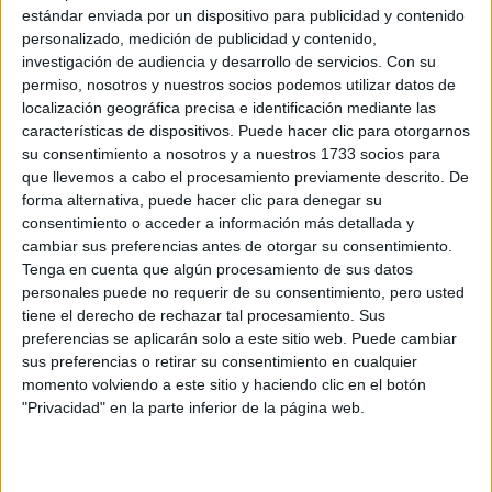
aprovechar su paso por el reality show de manera
estándar enviada por un dispositivo para publicidad y contenido
muy distinta. Algunos han usado la fama como
personalizado, medición de publicidad y contenido,
investigación de audiencia y desarrollo de servicios.
Con su
trampolín para iniciar carreras en televisión,
permiso, nosotros y nuestros socios podemos utilizar datos de
mientras que otros han dado giros …
Leer más
localización geográfica precisa e identificación mediante las
características de dispositivos. Puede hacer clic para otorgarnos
su consentimiento a nosotros y a nuestros 1733 socios para
Categorías
Famosos
,
Televisión
que llevemos a cabo el procesamiento previamente descrito. De
forma alternativa, puede hacer clic para denegar su
consentimiento o acceder a información más detallada y
cambiar sus preferencias antes de otorgar su consentimiento.
Pensaban que no se vería, pero… Lo
Tenga en cuenta que algún procesamiento de sus datos
que hace Letizia cuando tiene que
personales puede no requerir de su consentimiento, pero usted
saludar a Javier Bardem se convierte en
tiene el derecho de rechazar tal procesamiento. Sus
lo más comentado
preferencias se aplicarán solo a este sitio web. Puede cambiar
sus preferencias o retirar su consentimiento en cualquier
5 de agosto de 2026
por
Redacción
momento volviendo a este sitio y haciendo clic en el botón
"Privacidad" en la parte inferior de la página web.
Un encuentro que desató todas las miradas. En el
mundo de la crónica social, ciertos momentos