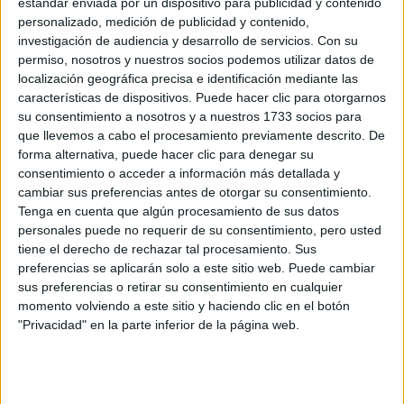
estándar enviada por un dispositivo para publicidad y contenido
un siempre cómplice Carlos Sobera, el programa
personalizado, medición de publicidad y contenido,
ha …
Leer más
investigación de audiencia y desarrollo de servicios.
Con su
permiso, nosotros y nuestros socios podemos utilizar datos de
localización geográfica precisa e identificación mediante las
Categorías
Actualidad
,
Televisión
características de dispositivos. Puede hacer clic para otorgarnos
su consentimiento a nosotros y a nuestros 1733 socios para
que llevemos a cabo el procesamiento previamente descrito. De
forma alternativa, puede hacer clic para denegar su
«Voy a…»: El polémico gesto de Pedro
consentimiento o acceder a información más detallada y
Sánchez tras despedirse en Mallorca
cambiar sus preferencias antes de otorgar su consentimiento.
«hasta el verano que viene»
Tenga en cuenta que algún procesamiento de sus datos
personales puede no requerir de su consentimiento, pero usted
31 de julio de 2026
por
Redacción
tiene el derecho de rechazar tal procesamiento. Sus
preferencias se aplicarán solo a este sitio web. Puede cambiar
sus preferencias o retirar su consentimiento en cualquier
Un mensaje que no ha pasado desapercibido. En
momento volviendo a este sitio y haciendo clic en el botón
las últimas horas, una declaración pública de un
"Privacidad" en la parte inferior de la página web.
destacado dirigente político ha captado la atención
de la opinión pública. Se trata de un líder que ocupa
el cargo más relevante en el Ejecutivo nacional, y