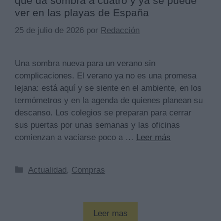
que da sombra a cuatro y ya se puede
ver en las playas de España
25 de julio de 2026
por
Redacción
Una sombra nueva para un verano sin
complicaciones. El verano ya no es una promesa
lejana: está aquí y se siente en el ambiente, en los
termómetros y en la agenda de quienes planean su
descanso. Los colegios se preparan para cerrar
sus puertas por unas semanas y las oficinas
comienzan a vaciarse poco a …
Leer más
Categorías
Actualidad
,
Compras
Leer mas