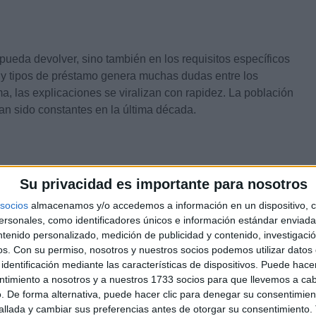
pueda devolver, sino también en los requisitos específicos
 y tipos de préstamo genera muchas dudas entre los
a, las explicaciones se viralizan con rapidez. La población
n sido constantes en la última década.
wtips, ha explicado en su cuenta de Instagram que
Su privacidad es importante para nosotros
 quienes firmaron una hipoteca si cumplen este requisito”. La
socios
almacenamos y/o accedemos a información en un dispositivo, c
una ayuda abierta a todo el mundo. Según su explicación, la
sonales, como identificadores únicos e información estándar enviada 
 a la devolución. Quienes compraron su vivienda después de
ntenido personalizado, medición de publicidad y contenido, investigaci
os.
Con su permiso, nosotros y nuestros socios podemos utilizar datos 
identificación mediante las características de dispositivos. Puede hacer
ntimiento a nosotros y a nuestros 1733 socios para que llevemos a ca
. De forma alternativa, puede hacer clic para denegar su consentimien
cios
llada y cambiar sus preferencias antes de otorgar su consentimiento.