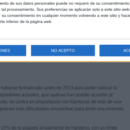
ento de sus datos personales puede no requerir de su consentimiento, 
tal procesamiento. Sus preferencias se aplicarán solo a este sitio we
ar su consentimiento en cualquier momento volviendo a este sitio y haci
rte inferior de la página web.
ONES
NO ACEPTO
AC
haberse formalizado antes de 2013 para poder aplicar la
ompradores actuales, que apenas han podido acceder al
anto, se centra en propietarios con hipotecas de más de una
quienes más dificultades encuentran para tener una vivienda
n 15% de lo pagado anualmente de hipoteca, con un límite