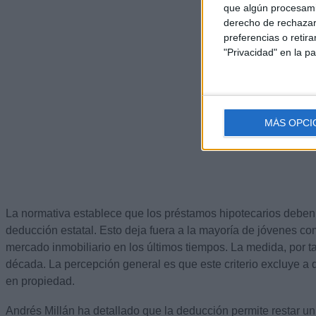
que algún procesami
derecho de rechazar 
preferencias o retir
"Privacidad" en la pa
MÁS OPCI
La normativa establece que los préstamos hipotecarios deben 
deducción estatal. Esto deja fuera a la mayoría de jóvenes c
mercado inmobiliario en los últimos tiempos. La medida, por t
década. La percepción general es que este criterio excluye a 
en propiedad.
Andrés Millán ha detallado que la deducción permite restar u