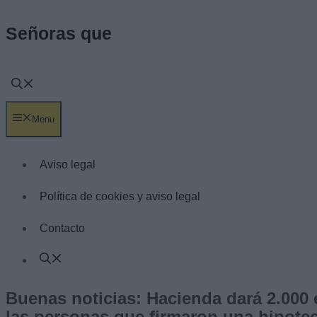
Saltar
Señoras que
al
contenido
Menu
Aviso legal
Política de cookies y aviso legal
Contacto
Buenas noticias: Hacienda dará 2.000 e
las personas que firmaron una hipotec