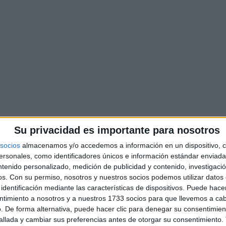
portero en la exitosa serie ‘
que le valió el reconocimien
Leer más
Categorías
Famosos
 que Sofía Vergara
Los espectadores 
Pablo Motos en
forma unánime a La
Su privacidad es importante para nosotros
Hormiguero’:
estreno de ‘La mej
en Telecinco
socios
almacenamos y/o accedemos a información en un dispositivo, c
sonales, como identificadores únicos e información estándar enviada 
dacción
9 de enero de 2024
por
Redacció
ntenido personalizado, medición de publicidad y contenido, investigaci
os.
Con su permiso, nosotros y nuestros socios podemos utilizar datos 
identificación mediante las características de dispositivos. Puede hacer
apuros a Pablo Motos. La
La audiencia lo tiene claro
ntimiento a nosotros y a nuestros 1733 socios para que llevemos a ca
ofía Vergara visitó por
cargada de estrenos, Teleci
. De forma alternativa, puede hacer clic para denegar su consentimien
llada y cambiar sus preferencias antes de otorgar su consentimiento.
 ‘El Hormiguero’ este lunes,
mejor generación’ para abrir 