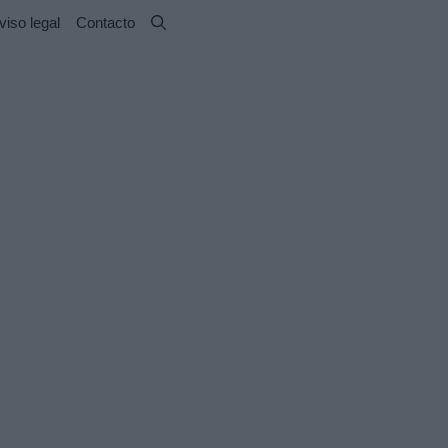
viso legal
Contacto
como nunca
n en directo
á ensuciando el
ión
n entredicho por las
 La actriz Ana Obregón
 una controversia por
s que prometió hacer a