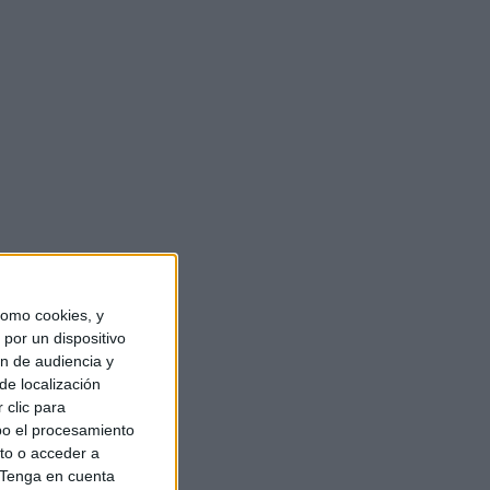
Aquí no hay quien viva’,
to del público y de la …
sentencian de
ra Álvarez y el
or generación’
omo cookies, y
por un dispositivo
n
ón de audiencia y
de localización
 clic para
. Con una semana
bo el procesamiento
nco apostó por ‘La
to o acceder a
Tenga en cuenta
el fuego el lunes 8 de