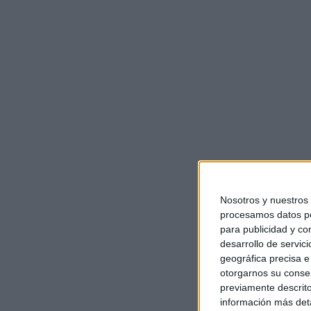
…
Leer más
Categorías
Famosos
La razón por la
se enfrentó a 
directo en ‘El 
«Mentiroso»
Nosotros y nuestros
procesamos datos per
9 de enero de 2024
por
Re
para publicidad y co
desarrollo de servici
geográfica precisa e 
Sofía Vergara puso en 
otorgarnos su conse
estrella de Hollywood S
previamente descrito
información más deta
primera vez el plató de