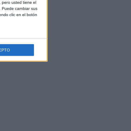
pero usted tiene el
sical, conducido por
b. Puede cambiar sus
equipos de artistas de
endo clic en el botón
por David Fernández,
r Esperansa Grasia
EPTO
 hacía falta»:
 Telecinco tras
nombre para
n
, pero se le puede