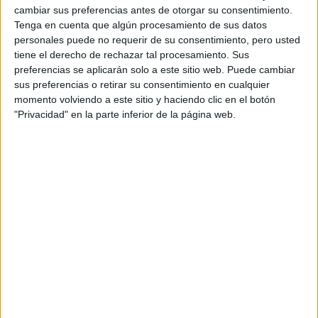
cambiar sus preferencias antes de otorgar su consentimiento.
Cantero nunca había pisado los estudios de radio
Tenga en cuenta que algún procesamiento de sus datos
como profesional, a pesar de su inconfundible voz.
personales puede no requerir de su consentimiento, pero usted
Ahora, ese hueco se llenará a partir del 1 de
tiene el derecho de rechazar tal procesamiento. Sus
septiembre, cuando debute como presentador de
preferencias se aplicarán solo a este sitio web. Puede cambiar
Las tardes de RNE, el magacín vespertino de Radio
sus preferencias o retirar su consentimiento en cualquier
momento volviendo a este sitio y haciendo clic en el botón
Nacional de España. La noticia, adelantada por El
"Privacidad" en la parte inferior de la página web.
Confidencial Digital y confirmada por el propio
periodista en redes sociales, supone también su
regreso a RTVE, a la que estuvo vinculado durante
casi tres décadas.
Anuncios