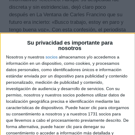
discreta y sin estridencias, dejó claro poco
después en La Ventana de Carles Francino que su
futuro era incierto: «Busco trabajo, estoy en paro y
tengo buena voz». Con esta confesión, el periodista
abría la puerta a nuevas posibilidades, una de las
Su privacidad es importante para
cuales se ha materializado de forma sorprendente:
nosotros
su salto a la radio.
Nosotros y nuestros
socios
almacenamos y/o accedemos a
información en un dispositivo, como cookies, y procesamos
datos personales, como identificadores únicos e información
estándar enviada por un dispositivo para publicidad y contenido
personalizado, medición de publicidad y contenido,
investigación de audiencia y desarrollo de servicios.
Con su
permiso, nosotros y nuestros socios podemos utilizar datos de
localización geográfica precisa e identificación mediante las
características de dispositivos. Puede hacer clic para otorgarnos
su consentimiento a nosotros y a nuestros 1731 socios para
que llevemos a cabo el procesamiento previamente descrito. De
forma alternativa, puede hacer clic para denegar su
En una trayectoria marcada por la televisión,
consentimiento o acceder a información más detallada y