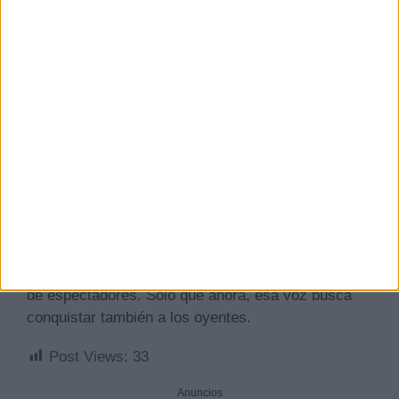
que esta no es solo una oportunidad laboral, sino
un proyecto que asume con una mezcla de
responsabilidad y entusiasmo. «Todo de mi parte
para hacer un programa fantástico», asegura,
invitando a sus seguidores a acompañarle en este
viaje sonoro.
Con su desembarco en RNE, David Cantero no
solo cambia de medio, sino que inicia una etapa de
reinvención profesional que puede marcar un antes
y un después en su carrera. Desde las cámaras al
micrófono, su historia sigue escribiéndose con la
misma voz que, durante años, informó a millones
de espectadores. Solo que ahora, esa voz busca
conquistar también a los oyentes.
Post Views:
33
Anuncios