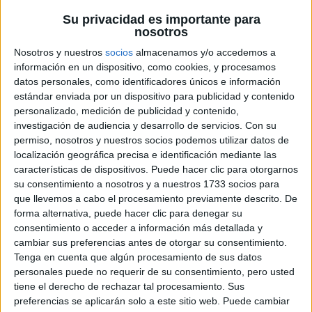
autorizadas en materia de inmunología, el
Su privacidad es importante para
nosotros
catedrático Alfredo Corell, ha querido enviar un
mensaje de tranquilidad… pero también de acción.
Nosotros y nuestros
socios
almacenamos y/o accedemos a
En una intervención reciente en el programa
información en un dispositivo, como cookies, y procesamos
datos personales, como identificadores únicos e información
*Sábado Clave*, el reputado científico y autor del
estándar enviada por un dispositivo para publicidad y contenido
libro *Inmunidad en forma* ha aprovechado para
personalizado, medición de publicidad y contenido,
aclarar algunas dudas que están surgiendo entre la
investigación de audiencia y desarrollo de servicios.
Con su
población sobre la efectividad de la vacuna contra
permiso, nosotros y nuestros socios podemos utilizar datos de
la gripe, especialmente este año, en el que el virus
localización geográfica precisa e identificación mediante las
características de dispositivos. Puede hacer clic para otorgarnos
se ha adelantado respecto a temporadas anteriores
su consentimiento a nosotros y a nuestros 1733 socios para
y lo ha hecho con una variante distinta a la habitual.
que llevemos a cabo el procesamiento previamente descrito. De
forma alternativa, puede hacer clic para denegar su
Una gripe distinta, pero no más
consentimiento o acceder a información más detallada y
peligrosa
cambiar sus preferencias antes de otorgar su consentimiento.
Tenga en cuenta que algún procesamiento de sus datos
personales puede no requerir de su consentimiento, pero usted
Según ha explicado Corell, este año la gripe se ha
tiene el derecho de rechazar tal procesamiento. Sus
adelantado casi un mes respecto al calendario
preferencias se aplicarán solo a este sitio web. Puede cambiar
habitual, lo cual ha generado cierta alarma en la