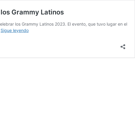
e los Grammy Latinos
celebrar los Grammy Latinos 2023. El evento, que tuvo lugar en el
La
…
Sigue leyendo
pulla
demoledora
de
Shakira
a
Piqué
que
pasó
desapercibida
en
su
discurso
de
los
Grammy
Latinos