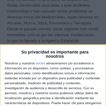
lluvias torrenciales asociadas a este fenómeno
meteorológico han causado serios problemas en
diversas zonas del Mediterráneo, especialmente en
Alicante, Murcia, Ibiza, Formentera y Tarragona.
Desde el pasado viernes, estas regiones han vivido
momentos críticos por las intensas inundaciones,
lo que ha llevado a la Agencia Estatal de
Meteorología (Aemet) a activar avisos rojos y
Su privacidad es importante para
naranjas debido a las fuertes tormentas.
nosotros
Aunque lo peor parece haber pasado, aún
Nosotros y nuestros
socios
almacenamos y/o accedemos a
información en un dispositivo, como cookies, y procesamos
permanecen activos los avisos naranjas y rojos por
datos personales, como identificadores únicos e información
«chubascos muy fuertes y persistentes» en
estándar enviada por un dispositivo para publicidad y contenido
diferentes áreas del Mediterráneo peninsular y en
personalizado, medición de publicidad y contenido,
Baleares. Además, la Aemet ha destacado la
investigación de audiencia y desarrollo de servicios.
Con su
presencia de avisos amarillos en zonas del centro
permiso, nosotros y nuestros socios podemos utilizar datos de
localización geográfica precisa e identificación mediante las
y del este peninsular, como Castilla-La Mancha, el
características de dispositivos. Puede hacer clic para otorgarnos
norte de Cataluña y algunas áreas de Aragón,