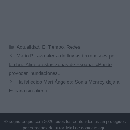
Categorías
Actualidad
,
El Tiempo
,
Redes
Mario Picazo alerta de lluvias torrenciales por
la dana Alice a estas zonas de España: «Puede
provocar inundaciones»
Ha fallecido Mari Ángeles: Sonia Monroy deja a
España sin aliento
© segnorasque.com 2026 todos los contenidos están protegidos
por derechos de autor. Mail de contacto
aquí
.