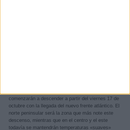
advertido que «las lluvias intensas podrían
provocar nuevas inundaciones» en las mismas
áreas golpeadas por la dana Alice.
Además de las precipitaciones, se esperan
cambios notables en las temperaturas. El inicio de
la semana se presenta con valores anómalos para
la época, «entre 3 y 5 grados» por encima de lo
habitual, con máximas que podrían alcanzar «entre
25ºC y 30ºC o más en un buen número de
capitales». En el este peninsular y Baleares el
ambiente será más fresco gracias a las lluvias. No
obstante, según Picazo, los termómetros
comenzarán a descender a partir del viernes 17 de
octubre con la llegada del nuevo frente atlántico. El
norte peninsular será la zona que más note este
descenso, mientras que en el centro y el este
todavía se mantendrán temperaturas «suaves»