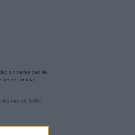
lidad sin necesidad de
ye desde comidas
de los más de 1.600