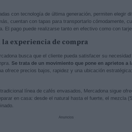
das con tecnología de última generación, permiten elegir dif
ás, cuentan con tapas para transportarlo cómodamente, cuc
. El pago puede realizarse tanto en efectivo como con tarje
 la experiencia de compra
ercadona busca que el cliente pueda satisfacer su necesidad
mpra.
Se trata de un movimiento que pone en aprietos a l
a ofrece precios bajos, rapidez y una ubicación estratégica: 
tradicional línea de cafés envasados, Mercadona sigue ofr
parar en casa: desde el natural hasta el fuerte, el mezcla 
einado.
Anuncios