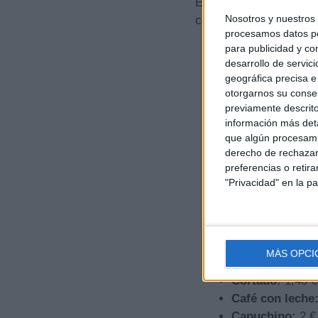
El atractivo de la pro
Nosotros y nuestros
comparación con las ca
procesamos datos per
para publicidad y co
desarrollo de servici
geográfica precisa e 
otorgarnos su conse
previamente descrito
información más deta
que algún procesami
derecho de rechazar 
preferencias o retir
"Privacidad" en la pa
MÁS OPCI
Café solo:
1,30
Cortado:
1,40 €
Café con leche
Capuchino:
2 €