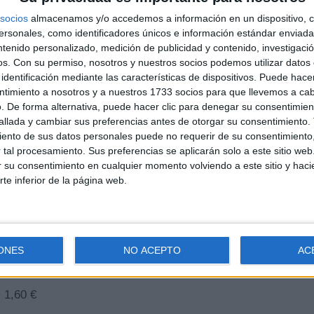
puesta no está solo en la comodidad, sino también en los pre
socios
almacenamos y/o accedemos a información en un dispositivo, c
feterías tradicionales. Las opciones disponibles son:
sonales, como identificadores únicos e información estándar enviada 
ntenido personalizado, medición de publicidad y contenido, investigaci
Anuncios
os.
Con su permiso, nosotros y nuestros socios podemos utilizar datos 
identificación mediante las características de dispositivos. Puede hacer
ntimiento a nosotros y a nuestros 1733 socios para que llevemos a ca
. De forma alternativa, puede hacer clic para denegar su consentimien
llada y cambiar sus preferencias antes de otorgar su consentimiento.
ento de sus datos personales puede no requerir de su consentimiento, 
tal procesamiento. Sus preferencias se aplicarán solo a este sitio we
ar su consentimiento en cualquier momento volviendo a este sitio y haci
rte inferior de la página web.
ONES
NO ACEPTO
AC
 €
:
1,60 €