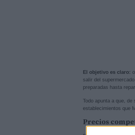
El objetivo es claro:
o
salir del supermercado
preparadas hasta repart
Todo apunta a que, de s
establecimientos que M
Precios compet