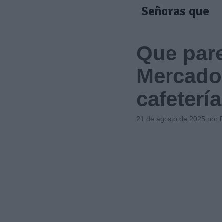
Saltar
Señoras que
al
contenido
Que par
Mercadon
cafeterí
21 de agosto de 2025
por