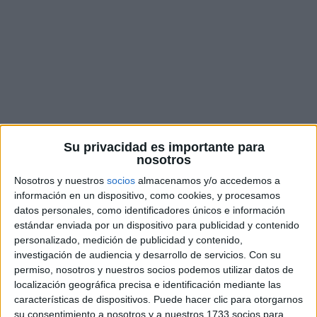
Su privacidad es importante para
nosotros
Nosotros y nuestros
socios
almacenamos y/o accedemos a
Agentes de la Guardia Civil salvan
información en un dispositivo, como cookies, y procesamos
la vida de un bebé en Gran
datos personales, como identificadores únicos e información
estándar enviada por un dispositivo para publicidad y contenido
Canaria tras una heroica
personalizado, medición de publicidad y contenido,
actuación
investigación de audiencia y desarrollo de servicios.
Con su
permiso, nosotros y nuestros socios podemos utilizar datos de
localización geográfica precisa e identificación mediante las
características de dispositivos. Puede hacer clic para otorgarnos
su consentimiento a nosotros y a nuestros 1733 socios para