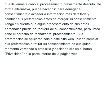
que llevemos a cabo el procesamiento previamente descrito. De
forma alternativa, puede hacer clic para denegar su
consentimiento o acceder a información más detallada y
cambiar sus preferencias antes de otorgar su consentimiento.
Tenga en cuenta que algún procesamiento de sus datos
personales puede no requerir de su consentimiento, pero usted
tiene el derecho de rechazar tal procesamiento. Sus
preferencias se aplicarán solo a este sitio web. Puede cambiar
sus preferencias o retirar su consentimiento en cualquier
momento volviendo a este sitio y haciendo clic en el botón
"Privacidad" en la parte inferior de la página web.
Una escena de angustia se convirtió en un acto
heroico en la madrugada del pasado 28 de abril,
cuando un
joven visiblemente alterado acudió a
la sede de la Guardia Civil de Agüimes (Gran
Canaria)
sosteniendo en brazos a un bebé de
apenas unos meses que no respiraba y comenzaba
a presentar un preocupante tono azulado.
Reacción inmediata ante una