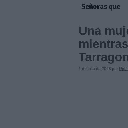
Saltar
Señoras que
al
contenido
Una muj
mientras
Tarrago
1 de julio de 2026
por
Reda