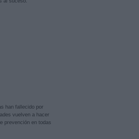
s al suceso.
s han fallecido por
idades vuelven a hacer
de prevención en todas