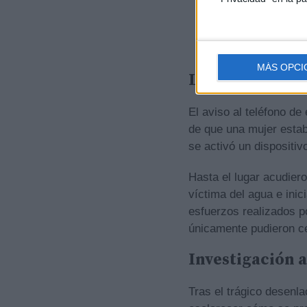
MÁS OPCI
Los servicios 
El aviso al teléfono d
de que una mujer estab
se activó un dispositiv
Hasta el lugar acudier
víctima del agua e ini
esfuerzos realizados po
únicamente pudieron cer
Investigación a
Tras el trágico desenl