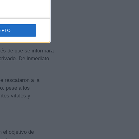
EPTO
ués de que se informara
privado. De inmediato
e rescataron a la
o, pese a los
ntes vitales y
 el objetivo de