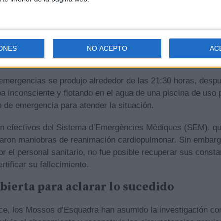
ONES
NO ACEPTO
AC
de emergencia intentaron reanimarla
e emergencias se produjo alrededor de las 21:30 horas, desp
a inconsciente y flotando en el agua de una piscina de uso 
o de emergencia para atender la situación.
on efectivos del Sistema d’Emergències Mèdiques (SEM), qu
ciaron maniobras de reanimación cardiopulmonar. Sin embarg
r el personal sanitario, no fue posible recuperar sus consta
tificar su fallecimiento.
bierta para aclarar lo sucedido
ace, los Mossos d’Esquadra han asumido la investigación con