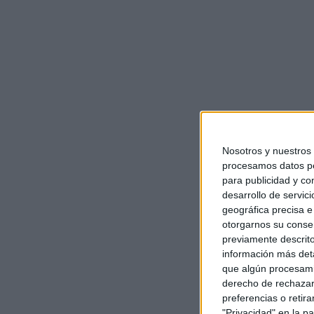
Nosotros y nuestros
procesamos datos per
para publicidad y co
desarrollo de servici
geográfica precisa e 
otorgarnos su conse
previamente descrito
información más deta
que algún procesami
derecho de rechazar 
preferencias o retir
"Privacidad" en la pa