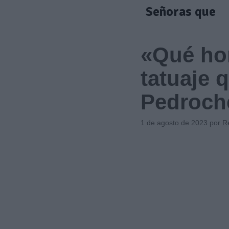
Saltar
Señoras que
al
contenido
«Qué hor
tatuaje 
Pedroche
1 de agosto de 2023
por
R