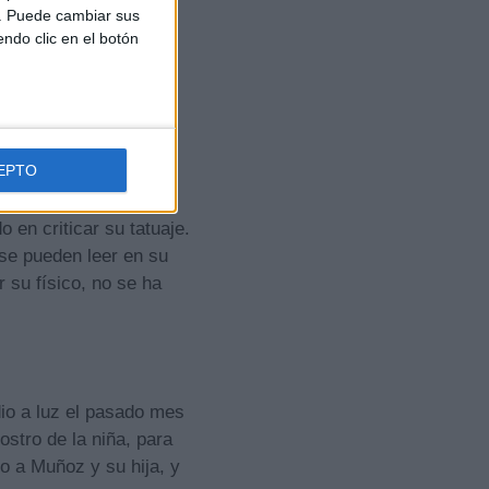
b. Puede cambiar sus
endo clic en el botón
EPTO
en criticar su tatuaje.
se pueden leer en su
 su físico, no se ha
dio a luz el pasado mes
ostro de la niña, para
o a Muñoz y su hija, y